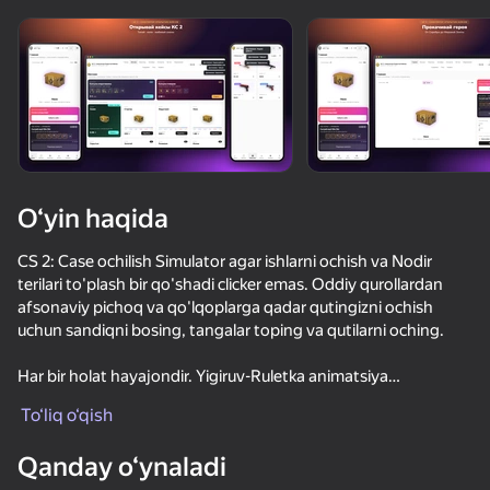
O‘yin haqida
CS 2: Case ochilish Simulator agar ishlarni ochish va Nodir
terilari to'plash bir qo'shadi clicker emas. Oddiy qurollardan
afsonaviy pichoq va qo'lqoplarga qadar qutingizni ochish
uchun sandiqni bosing, tangalar toping va qutilarni oching.
Har bir holat hayajondir. Yigiruv-Ruletka animatsiya
bahramand, barcha noyob terilari to'plash va safiga
To‘liq o‘qish
ko'tarilishni. O'nlab holatlar, yuzlab terilar va har doim yangi
maqsad.
63
67
48
Qanday o‘ynaladi
Страйк: шутер
Арена: Онлайн Шутер
Sniper for Brainrot