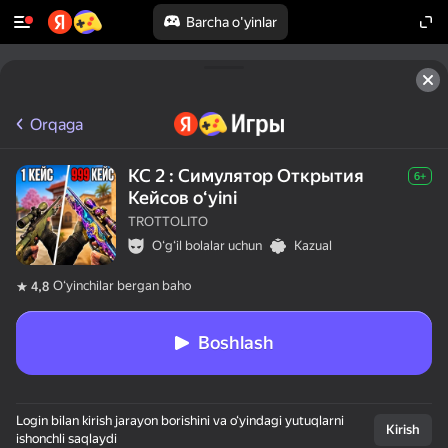
Barcha o'yinlar
Orqaga
КС 2 : Симулятор Открытия
6+
Кейсов oʻyini
TROTTOLITO
Oʻgʻil bolalar uchun
Kazual
Oʻyinchilar bergan baho
4,8
Boshlash
Login bilan kirish jarayon borishini va o‘yindagi yutuqlarni
Kirish
ishonchli saqlaydi