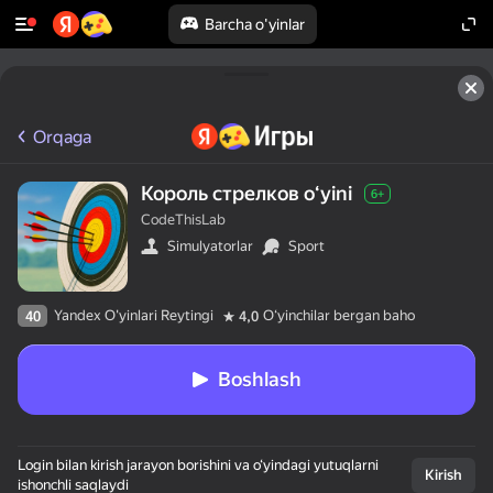
Barcha o'yinlar
Orqaga
Король стрелков oʻyini
6+
CodeThisLab
Simulyatorlar
Sport
Yandex O'yinlari Reytingi
Oʻyinchilar bergan baho
40
4,0
Boshlash
Login bilan kirish jarayon borishini va o‘yindagi yutuqlarni
Kirish
ishonchli saqlaydi