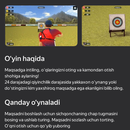
O‘yin haqida
Maqsadga intiling, o'qlaringizni oting va kamondan otish
shohiga aylaning!
24 darajadagi qiyinchilik darajasida yakkaxon o'ynang yoki
do'stingizni kim yaxshiroq maqsadga ega ekanligini bilib oling.
Qanday o‘ynaladi
Maqsadni boshlash uchun sichqonchaning chap tugmasini
bosing va ushlab turing. Maqsadni sozlash uchun torting.
O'qni otish uchun qo'yib yuboring