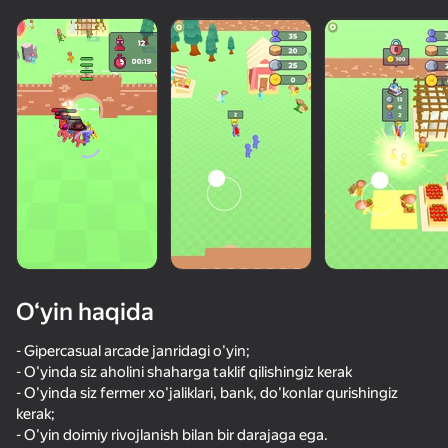
O‘yin haqida
- Gipercasual arcade janridagi o'yin;
- O'yinda siz aholini shaharga taklif qilishingiz kerak
- O'yinda siz fermer xo'jaliklari, bank, do'konlar qurishingiz
61
59
73
73
kerak;
Тайна Убийства 2 Онлайн
Майнкрафт Дробилка
Моя идеальная ферма
- O'yin doimiy rivojlanish bilan bir darajaga ega.