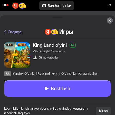
Barcha o'yinlar
Orqaga
King Land oʻyini
6+
White Light Company
Simulyatorlar
Yandex O'yinlari Reytingi
Oʻyinchilar bergan baho
58
4,4
Boshlash
Login bilan kirish jarayon borishini va o‘yindagi yutuqlarni
Kirish
ishonchli saqlaydi