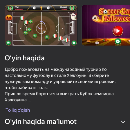
Qurilmani aylantiring
O‘yinlar faqat gorizontal
oriyentatsiyasida ishlaydi
O‘yin haqida
Добро пожаловать на международный турнир по
настольному футболу в стиле Хэллоуин. Выберите
нужную вам команду и управляйте своими игроками,
чтобы забивать голы.
Пришло время бороться и выиграть Кубок чемпиона
Хэллоуина.
OʻYNASH
Счастливого Хэллоуина!
To‘liq o‘qish
Как играть: Нажмите на колпачки/игроков и настройте
73
63
62
68
Oʻyin haqida maʼlumot
направление и силу удара.
Рэгдолл Футбол На Двоих
School Of Basketball
Trambolin Basketboli 3D