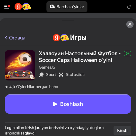
Barcha o'yinlar
Orqaga
Хэллоуин Настольный Футбол -
6+
Soccer Caps Halloween oʻyini
GamesJS
Sport
Stol ustida
Oʻyinchilar bergan baho
4,0
Boshlash
Login bilan kirish jarayon borishini va o‘yindagi yutuqlarni
Kirish
ishonchli saqlaydi