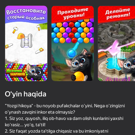
“o‘ynamaydigan”

kişilar ham o‘ynaydi
Ko'rish
O‘yin haqida
"Yozgi hikoya" - bu noyob pufakchalar o'yini. Nega o'zingizni
o'ynash zavqini inkor eta olmaysiz?
1. Siz yoz, quyosh, iliq ob-havo va dam olish kunlarini yaxshi
42
50+ top o‘yinlar, ularni o‘ynaydilar

83
85
54
ko'rasiz... yo'q, ta'til!
hatto «o‘ynamaydigan» odamlar ham
Позвони Метромену
Дом мечты
Алмазная сортировка: Раскраска кристалликами
Дикая Любо
2. Siz faqat yozda ta'tilga chiqasiz va bu imkoniyatni