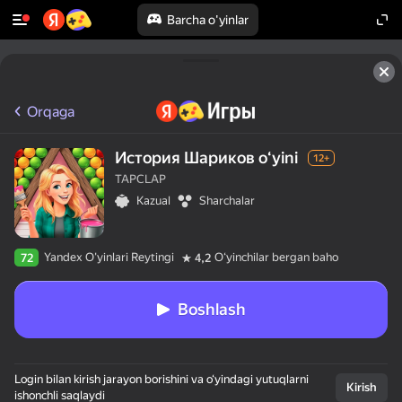
Barcha o'yinlar
Orqaga
История Шариков oʻyini
12+
TAPCLAP
Kazual
Sharchalar
Yandex O'yinlari Reytingi
Oʻyinchilar bergan baho
72
4,2
Boshlash
50+ eng yaxshi 
Login bilan kirish jarayon borishini va o‘yindagi yutuqlarni
o‘yinlar,

Kirish
ishonchli saqlaydi
hatto ularni
