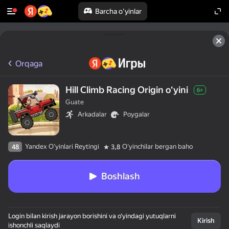
Barcha o'yinlar
Orqaga
Hill Climb Racing Origin oʻyini
6+
Guate
Arkadalar
Poygalar
Yandex O'yinlari Reytingi
Oʻyinchilar bergan baho
48
3,8
Boshlash
Login bilan kirish jarayon borishini va o‘yindagi yutuqlarni
Kirish
ishonchli saqlaydi