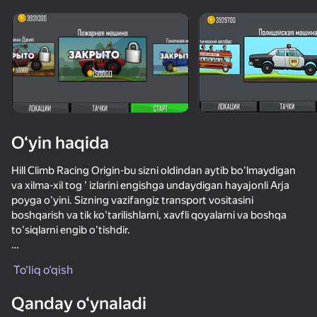
Qurilmani aylantiring
O‘yinlar faqat gorizontal
oriyentatsiyasida ishlaydi
O‘yin haqida
Hill Climb Racing Origin-bu sizni oldindan aytib bo'lmaydigan
va xilma-xil tog ' izlarini engishga undaydigan hayajonli Arja
poyga o'yini. Sizning vazifangiz transport vositasini
boshqarish va tik ko'tarilishlarni, xavfli qoyalarni va boshqa
to'siqlarni engib o'tishdir.
OʻYNASH
O'yin sizga oddiy jiplardan tortib ekzotik avtomobillar va
To‘liq o‘qish
mototsikllargacha bo'lgan turli xil transport vositalarini
74
71
68
tanlashni taklif etadi. Har bir avtomobil tezligi, chaqqonligi va
Qanday o‘ynaladi
chidamliligi kabi o'ziga xos xususiyatlarga ega, bu sizning
Ikki uchun superkar jangi
Pixel Car Racer
Ultimate Road Boss