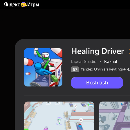
Healing Driver
Lipsar Studio
·
Kazual
Yandex O'yinlari Reytingi
57
4
Boshlash