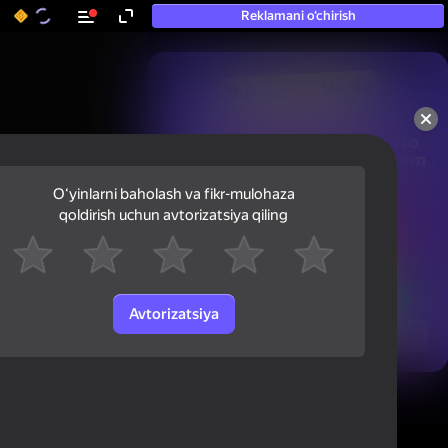
Reklamani o‘chirish
50+ eng yaxshi o‘yinlar, hatto

«o‘ynamaydigan» odamlar ham 
ularni o‘ynaydi
Oʻyinlarni baholash va fikr-mulohaza
qoldirish uchun avtorizatsiya qiling
Avtorizatsiya
Ko'rish