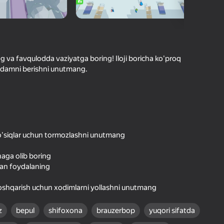
O'yinlari Reytingi
hilar bergan baho
kirish jarayon borishini va
Kirish
tuqlarni ishonchli saqlaydi
ng va favqulodda vaziyatga boring! Iloji boricha ko'proq
ordamni berishni unutmang.
Boshlash
Oʻyin haqida batafsil
 to'siqlar uchun tormozlashni unutmang
naga olib boring
dan foydalaning
boshqarish uchun xodimlarni yollashni unutmang
z
bepul
shifoxona
brauzerbop
yuqori sifatda