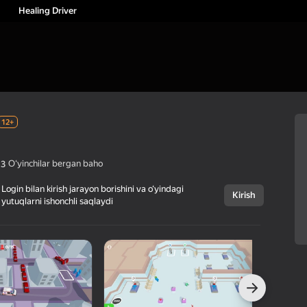
Healing Driver
12+
Oʻyinchilar bergan baho
,3
Login bilan kirish jarayon borishini va o‘yindagi
Kirish
yutuqlarni ishonchli saqlaydi
Bekor qilish
Healing Driver
12+
Lipsar Studio
Kazual