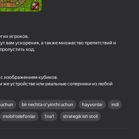
O'yinlari Reytingi
hilar bergan baho
kirish jarayon borishini va
Kirish
tuqlarni ishonchli saqlaydi
гих игроков.
дут вам ускорения, а также множество препятствий и
Boshlash
 пропустить ход.
Oʻyin haqida batafsil
 с изображением кубиков.
ом же устройстве или реальные соперники из любой
r uchun
bir nechta oʻyinchi uchun
hayvonlar
indi
mobil telefonlar
1na1
strategik ish stoli