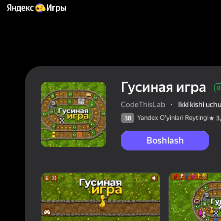
Гусиная игра
0
CodeThisLab
·
Ikki kishi uch
Yandex O'yinlari Reytingi
38
3
Boshlash