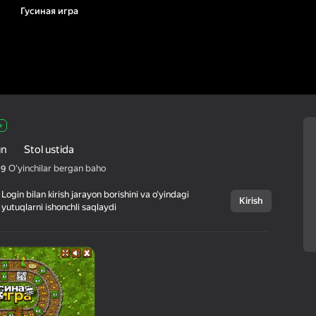
Гусиная игра
+
un
Stol ustida
Oʻyinchilar bergan baho
,9
Login bilan kirish jarayon borishini va o‘yindagi
Kirish
yutuqlarni ishonchli saqlaydi
Bekor qilish
Гусиная игра
0+
CodeThisLab
Ikki kishi uchun
Stol ustida