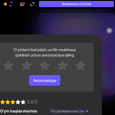
Reklamani o‘chirish
50+ eng yaxshi o‘yinlar, hatto

«o‘ynamaydigan» odamlar ham 
ularni o‘ynaydi
Oʻyinlarni baholash va fikr-mulohaza
qoldirish uchun avtorizatsiya qiling
Avtorizatsiya
Ko'rish