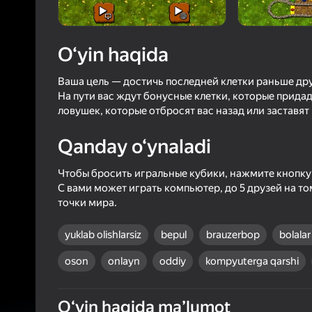
38
Yandex 
3,9
Oʻyinc
Login bilan 
O‘yin haqida
o‘yindagi yu
Ваша цель — достичь последней клетки раньше дру
На пути вас ждут бонусные клетки, которые прида
ловушек, которые отбросят вас назад или заставят
Qanday o‘ynaladi
Чтобы бросить игральные кубики, нажмите кнопку
С вами может играть компьютер, до 5 друзей на т
точки мира.
yuklab olishlarsiz
bepul
brauzerbop
bolala
oson
onlayn
oddiy
kompyuterga qarshi
Oʻyin haqida maʼlumot