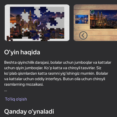
Qurilmani aylantiring
O‘yinlar faqat gorizontal
oriyentatsiyasida ishlaydi
O‘yin haqida
Beshta qiyinchilik darajasi, bolalar uchun jumboqlar va kattalar
uchun qiyin jumboqlar. Ko'p katta va chiroyli tasvirlar. Siz
ko'plab qismlardan katta rasmni yig'ishingiz mumkin. Bolalar
va kattalar uchun oddiy interfeys. Butun oila uchun chiroyli
rasmlarning mozaikasi.
OʻYNASH
To‘liq o‘qish
O'yinning xususiyatlari:
Qanday o‘ynaladi
- Yuqori sifatli tasvirlar