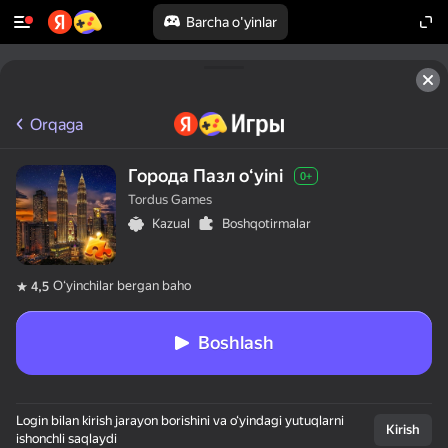
Barcha o'yinlar
Orqaga
Города Пазл oʻyini
0+
Tordus Games
Kazual
Boshqotirmalar
Oʻyinchilar bergan baho
4,5
Boshlash
Login bilan kirish jarayon borishini va o‘yindagi yutuqlarni
Kirish
ishonchli saqlaydi