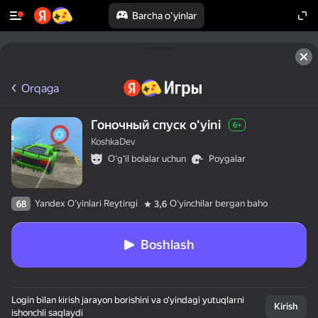
Barcha o'yinlar
Orqaga
Гоночный спуск oʻyini
6+
KoshkaDev
Oʻgʻil bolalar uchun
Poygalar
Yandex O'yinlari Reytingi
Oʻyinchilar bergan baho
68
3,6
Boshlash
Login bilan kirish jarayon borishini va o‘yindagi yutuqlarni
Kirish
ishonchli saqlaydi