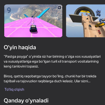
Qurilmani aylantiring
O‘yinlar faqat gorizontal
oriyentatsiyasida ishlaydi
O‘yin haqida
"Pastga poyga" o'yinida siz har birining o'ziga xos xususiyatlari
va xususiyatlariga ega bo'lgan turli xil transport vositalarining
keng tanlovini topasiz.
Biroq, qattiq raqobatga tayyor bo'ling, chunki har bir trekda
tajribali va tajovuzkor raqiblarga duch kelasiz. Ular sizni
OʻYNASH
ayamaydi va sizni poygadan chiqarib yuborish uchun barcha
To‘liq o‘qish
imkoniyatlardan foydalanadi. Raqiblaringizni ortda qoldirib,
69
68
76
75
marraga birinchi bo'lib etib borish uchun barcha haydash
Qanday o‘ynaladi
mahoratingizni, strategik fikrlash va reaktsiyangizni
Забег Крутых Машин 3Д
Car Crash Test
Мир Танкования