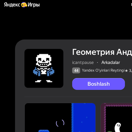
Геометрия Ан
icantpause
·
Arkadalar
Yandex O'yinlari Reytingi
44
3
Boshlash