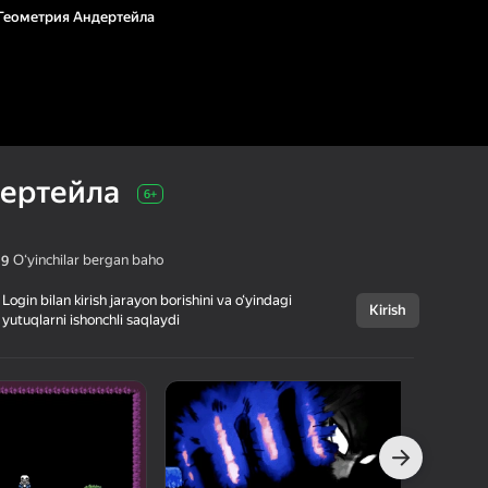
Геометрия Андертейла
дертейла
6+
Oʻyinchilar bergan baho
,9
Login bilan kirish jarayon borishini va o‘yindagi
Kirish
yutuqlarni ishonchli saqlaydi
Bekor qilish
Геометрия
6+
Андертейла
icantpause
Arkadalar