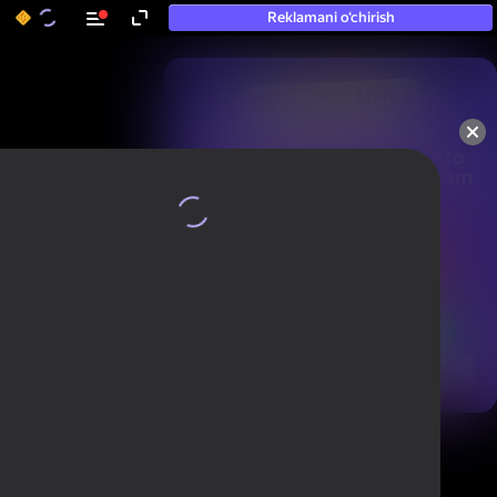
Reklamani o‘chirish
50+ eng yaxshi o‘yinlar, hatto

«o‘ynamaydigan» odamlar ham 
ularni o‘ynaydi
Ko'rish