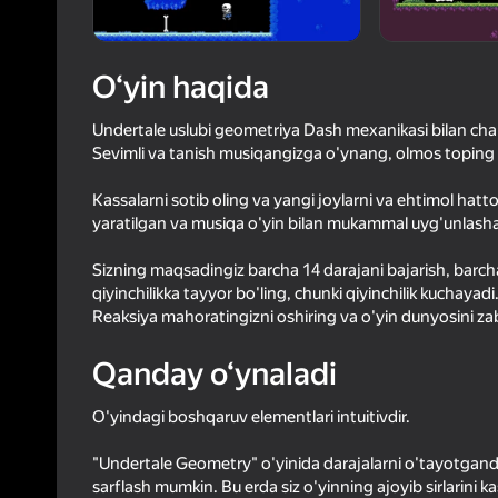
44
Yandex 
3,9
Oʻyinc
Login bilan 
O‘yin haqida
o‘yindagi yu
Undertale uslubi geometriya Dash mexanikasi bilan ch
Sevimli va tanish musiqangizga o'ynang, olmos toping va
Kassalarni sotib oling va yangi joylarni va ehtimol hatto
yaratilgan va musiqa o'yin bilan mukammal uyg'unlasha
Sizning maqsadingiz barcha 14 darajani bajarish, barcha
qiyinchilikka tayyor bo'ling, chunki qiyinchilik kuchay
Reaksiya mahoratingizni oshiring va o'yin dunyosini zab
Qanday o‘ynaladi
O'yindagi boshqaruv elementlari intuitivdir.
"Undertale Geometry" o'yinida darajalarni o'tayotganda
sarflash mumkin. Bu erda siz o'yinning ajoyib sirlarini ka