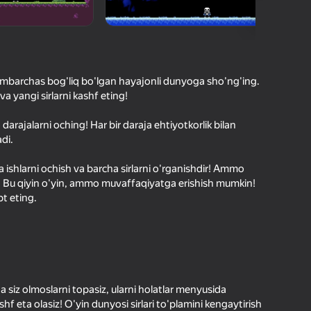
O'yinlari Reytingi
hilar bergan baho
kirish jarayon borishini va
Kirish
tuqlarni ishonchli saqlaydi
ambarchas bog'liq bo'lgan hayajonli dunyoga sho'ng'ing.
 yangi sirlarni kashf eting!
Boshlash
 darajalarni oching! Har bir daraja ehtiyotkorlik bilan
di.
Oʻyin haqida batafsil
 ishlarni ochish va barcha sirlarni o'rganishdir! Ammo
adi. Bu qiyin o'yin, ammo muvaffaqiyatga erishish mumkin!
t eting.
 siz olmoslarni topasiz, ularni holatlar menyusida
shf eta olasiz! O'yin dunyosi sirlari to'plamini kengaytirish