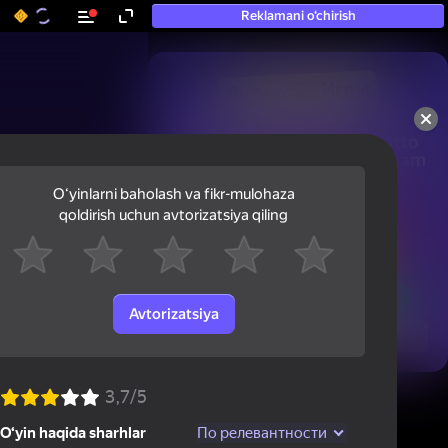
Reklamani o‘chirish
50+ eng yaxshi o‘yinlar, hatto

«o‘ynamaydigan» odamlar ham 
ularni o‘ynaydi
Oʻyinlarni baholash va fikr-mulohaza
qoldirish uchun avtorizatsiya qiling
Avtorizatsiya
Ko'rish