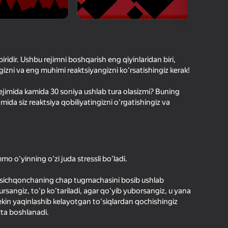
O'yinlari Reytingi
hilar bergan baho
kirish jarayon borishini va
Kirish
tuqlarni ishonchli saqlaydi
idir. Ushbu rejimni boshqarish eng qiyinlaridan biri,
ngizni va eng muhimi reaktsiyangizni ko'rsatishingiz kerak!
Boshlash
 rejimida kamida 30 soniya ushlab tura olasizmi? Buning
damida siz reaktsiya qobiliyatingizni o'rgatishingiz va
Oʻyin haqida batafsil
o o'yinning o'zi juda stressli bo'ladi.
siz sichqonchaning chap tugmachasini bosib ushlab
rsangiz, to'p ko'tariladi, agar qo'yib yuborsangiz, u yana
lekin yaqinlashib kelayotgan to'siqlardan qochishingiz
yta boshlanadi.