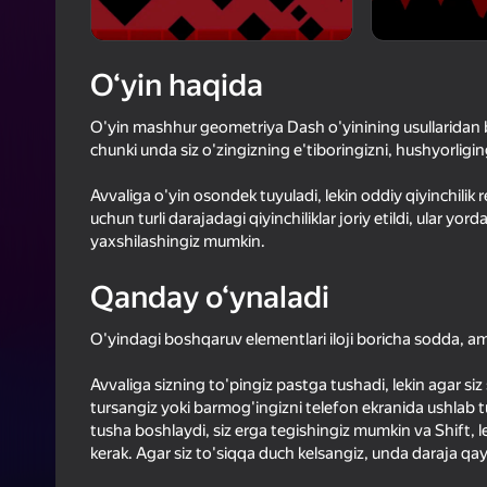
47
Yandex 
3,7
Oʻyinc
Login bilan 
O‘yin haqida
o‘yindagi yu
O'yin mashhur geometriya Dash o'yinining usullaridan bir
chunki unda siz o'zingizning e'tiboringizni, hushyorligi
Avvaliga o'yin osondek tuyuladi, lekin oddiy qiyinchilik
uchun turli darajadagi qiyinchiliklar joriy etildi, ular yor
yaxshilashingiz mumkin.
Qanday o‘ynaladi
O'yindagi boshqaruv elementlari iloji boricha sodda, amm
Avvaliga sizning to'pingiz pastga tushadi, lekin agar 
tursangiz yoki barmog'ingizni telefon ekranida ushlab tu
tusha boshlaydi, siz erga tegishingiz mumkin va Shift, 
kerak. Agar siz to'siqqa duch kelsangiz, unda daraja qa