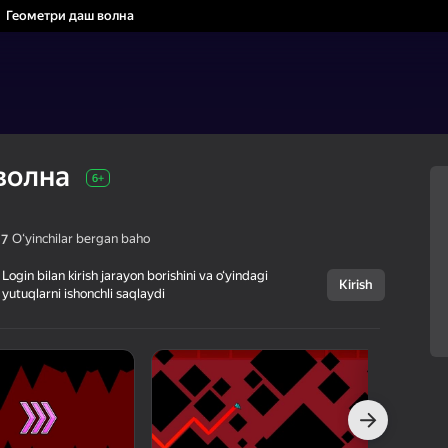
Геометри даш волна
волна
6+
Oʻyinchilar bergan baho
,7
Login bilan kirish jarayon borishini va o‘yindagi
Kirish
yutuqlarni ishonchli saqlaydi
Bekor qilish
Геометри даш
6+
волна
Kokim
Arkadalar
Kazual