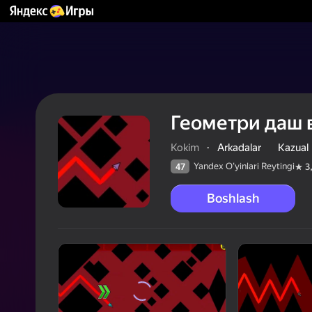
Геометри даш 
Kokim
·
Arkadalar
Kazual
Yandex O'yinlari Reytingi
47
3
Boshlash