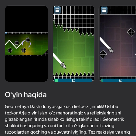
O‘yin haqida
Geometriya Dash dunyosiga xush kelibsiz: jinnilik! Ushbu
tezkor Arja o'yini sizni o'z mahoratingiz va reflekslaringizni
g'azablangan ritmda sinab ko'rishga taklif qiladi. Geometrik
64
50+ top o‘yinlar, ularni o‘ynaydilar

59
46
60
shaklni boshqaring va uni turli xil to'siqlardan o'tkazing,
Top 50 o'yinlar
hatto «o‘ynamaydigan» odamlar ham
Геометри Клик: Эволюция Демонов
Геометри Даш: 2.2 Волна Челлендж!
Геометри Дэш Мастер
tuzoqlardan qoching va quvvatni yig'ing. Tez reaktsiya va aniq