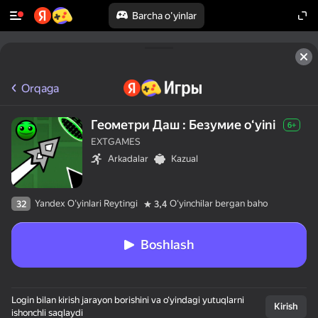
Barcha o'yinlar
Orqaga
Геометри Даш : Безумие oʻyini
6+
EXTGAMES
Arkadalar
Kazual
Yandex O'yinlari Reytingi
Oʻyinchilar bergan baho
32
3,4
Boshlash
Login bilan kirish jarayon borishini va o‘yindagi yutuqlarni
Kirish
ishonchli saqlaydi