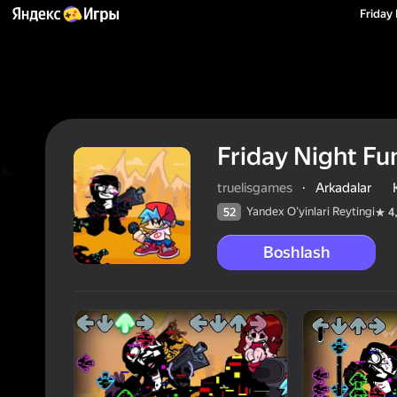
Friday
Friday Night Fu
truelisgames
·
Arkadalar
Yandex O'yinlari Reytingi
52
4
Boshlash