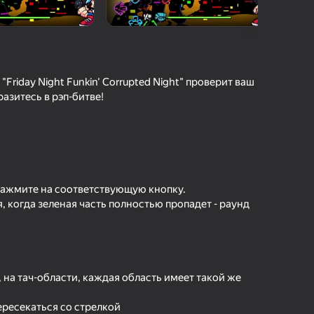
O'yinlari Reytingi
hilar bergan baho
kirish jarayon borishini va
Kirish
tuqlarni ishonchli saqlaydi
riday Night Funkin' Corrupted Night" проверит ваш
азитесь в рэп-битве!
Boshlash
Oʻyin haqida batafsil
 нажмите на соответствующую кнопку.
 когда зеленая часть полностью пропадет - раунд
, на тач-области, каждая область имеет такой же
ересекаться со стрелкой