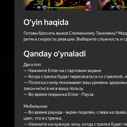
52
Yandex 
4,2
Oʻyinc
O‘yin haqida
Login bilan 
o‘yindagi yu
Готовы бросить вызов Сломанному Танкмену? Мод "F
ритм и скорость реакции. Выберите сложность и ср
Qanday o‘ynaladi
Десктоп:
— Нажмите Enter на стартовом экране
— Когда стрелка будет пересекаться со стрелкой,
— Полоска снизу показывает ваш уровень здоровья,
закончиться не в вашу пользу.
— Во время поединка Enter - Пауза
Мобильное:
— Во время раунда - экран поделен, слева на право
цвет, что и стрелка,
— Нажмите на нужную зону, когда стрелка будет п