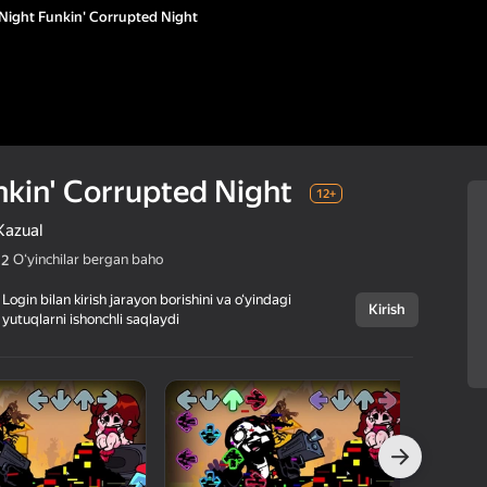
 Night Funkin' Corrupted Night
nkin' Corrupted Night
12+
Kazual
Oʻyinchilar bergan baho
,2
Login bilan kirish jarayon borishini va o‘yindagi
Kirish
yutuqlarni ishonchli saqlaydi
Bekor qilish
Friday Night
12+
Funkin'
Corrupted Night
truelisgames
Arkadalar
Kazual