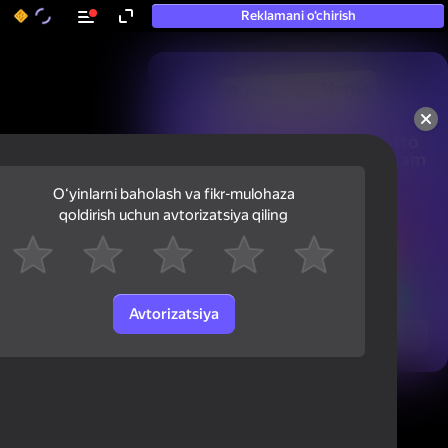
Reklamani o‘chirish
50+ eng yaxshi o‘yinlar, hatto

«o‘ynamaydigan» odamlar ham 
ularni o‘ynaydi
Oʻyinlarni baholash va fikr-mulohaza
qoldirish uchun avtorizatsiya qiling
Avtorizatsiya
Ko'rish