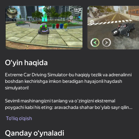
Qurilmani aylantiring
O‘yinlar faqat gorizontal
oriyentatsiyasida ishlaydi
O‘yin haqida
Extreme Car Driving Simulator-bu haqiqiy tezlik va adrenalinni
boshdan kechirishga imkon beradigan hayajonli haydash
simulyatori!
Sevimli mashinangizni tanlang va o'zingizni ekstremal
poygachi kabi his eting: aravachada shahar bo'ylab sayr qiling,
OʻYNASH
trambolinlarda stunts va sakrashlarni bajaring, mashinani yo'q
To‘liq o‘qish
qiling va buning uchun pul oling!
Qanday o‘ynaladi
Haydash simulyatorimizda yuzlab mashinalar orasida shahar