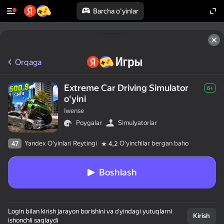
Barcha o'yinlar
Orqaga
Extreme Car Driving Simulator
6+
oʻyini
Iwense
Poygalar
Simulyatorlar
Yandex O'yinlari Reytingi
Oʻyinchilar bergan baho
47
4,2
Boshlash
Login bilan kirish jarayon borishini va o‘yindagi yutuqlarni
Kirish
ishonchli saqlaydi