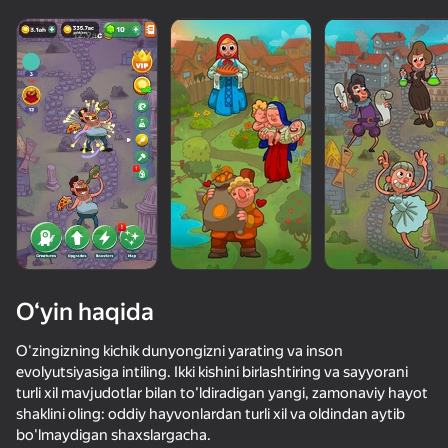
O‘yin haqida
O'zingizning kichik dunyongizni yarating va inson
evolyutsiyasiga intiling. Ikki kishini birlashtiring va sayyorani
turli xil mavjudotlar bilan to'ldiradigan yangi, zamonaviy hayot
36
50+ top o‘yinlar, ularni o‘ynaydilar

38
35
shaklini oling: oddiy hayvonlardan turli xil va oldindan aytib
hatto «o‘ynamaydigan» odamlar ham
Apple Worm
Эволюция Brainrot: Кликер
Лабубу мир: Соедини их всех!
bo'lmaydigan shaxslargacha.