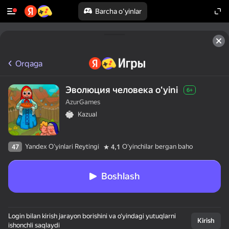
Barcha o'yinlar
Orqaga
Эволюция человека oʻyini
6+
AzurGames
Kazual
Yandex O'yinlari Reytingi
Oʻyinchilar bergan baho
47
4,1
Boshlash
Login bilan kirish jarayon borishini va o‘yindagi yutuqlarni
Kirish
ishonchli saqlaydi