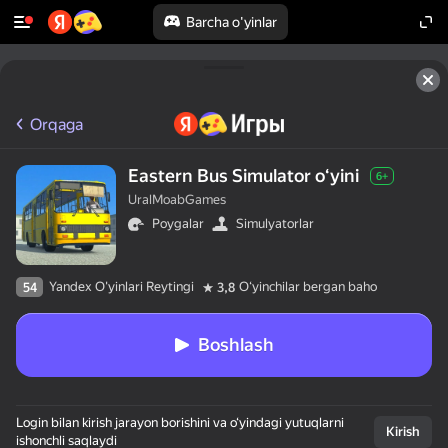
Barcha o'yinlar
Orqaga
Eastern Bus Simulator oʻyini
6+
UralMoabGames
Poygalar
Simulyatorlar
Yandex O'yinlari Reytingi
Oʻyinchilar bergan baho
54
3,8
Boshlash
Login bilan kirish jarayon borishini va o‘yindagi yutuqlarni
Kirish
ishonchli saqlaydi