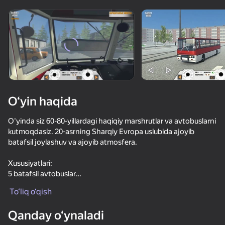
Qurilmani aylantiring
O‘yinlar faqat gorizontal
oriyentatsiyasida ishlaydi
O‘yin haqida
O'yinda siz 60-80-yillardagi haqiqiy marshrutlar va avtobuslarni
kutmoqdasiz. 20-asrning Sharqiy Evropa uslubida ajoyib
batafsil joylashuv va ajoyib atmosfera.
Xususiyatlari:
5 batafsil avtobuslar
OʻYNASH
chiroyli, atmosfera joylashuvi
To‘liq o‘qish
haqiqiy haydash tizimi
73
76
76
yaxshi grafikalar
Qanday o‘ynaladi
shahar avtomobillari va piyodalar harakati
Симулятор дальнобоя
Ужас Рыбака 2: Возмездие
Bus Simulator : EVO