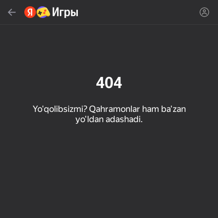
Topish
Oʻyin yoki janrni qidiring
Яндекс Игры
Tavsiya qilamiz
404
Yo'qolibsizmi? Qahramonlar ham ba'zan
yo'ldan adashadi.
18+
33
50
Милые Плитки: Puzzle
Кликер "Великий из
МГЕ Статус
бродячих псов"