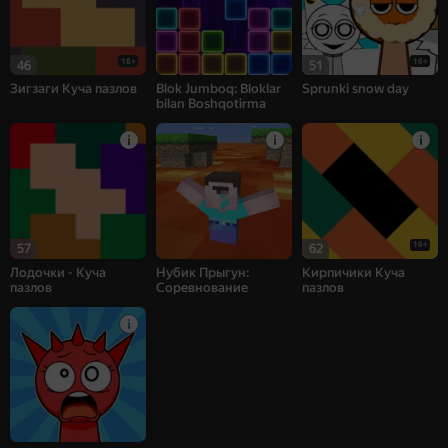
18+
16+
46
51
Зигзаги Куча пазлов
Blok Jumboq: Bloklar
Sprunki snow day
bilan Boshqotirma
16+
57
62
Лодочки - Куча
Нубик Прыгун:
Кирпичики Куча
пазлов
Соревнование
пазлов