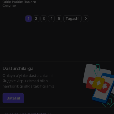
Обби Робби: Помоги
Спрунки
1
2
3
4
5
Tugashi
Dasturchilarga
Onlayn o‘yinlar dasturchilarini
Яндекс Игры xizmati bilan
hamkorlik qilishga taklif qilamiz
Batafsil