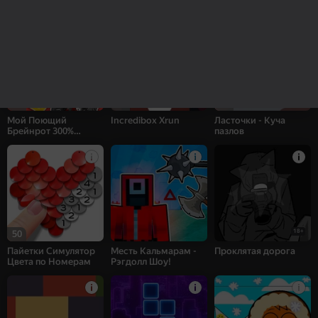
пазлов
27
41
60
Мой Поющий
Incredibox Xrun
Ласточки - Куча
Брейнрот 300%
пазлов
Оригинал
18+
50
Пайетки Симулятор
Месть Кальмарам -
Проклятая дорога
Цвета по Номерам
Рэгдолл Шоу!