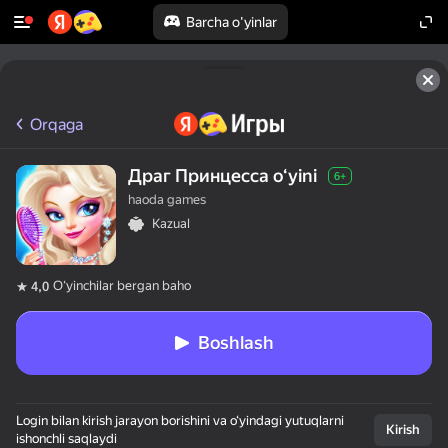
Barcha o'yinlar
Orqaga
Драг Принцесса oʻyini
6+
haoda games
Kazual
Oʻyinchilar bergan baho
4,0
Boshlash
Login bilan kirish jarayon borishini va o‘yindagi yutuqlarni
Kirish
ishonchli saqlaydi