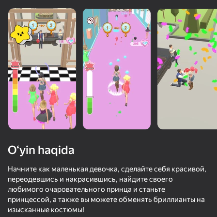
O‘yin haqida
Начните как маленькая девочка, сделайте себя красивой,
переодевшись и накрасившись, найдите своего
любимого очаровательного принца и станьте
68
64
58
58
принцессой, а также вы можете обменять бриллианты на
Пони Креатор - одевалка для девочек
Лолирок Одевалки
Анна и Эльза Одевалка
изысканные костюмы!