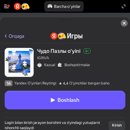
Barcha o'yinlar
Orqaga
Чудо Пазлы oʻyini
0+
IGRIVA
Kazual
Boshqotirmalar
Yandex O'yinlari Reytingi
Oʻyinchilar bergan baho
56
4,4
Boshlash
Login bilan kirish jarayon borishini va o‘yindagi yutuqlarni
Kirish
ishonchli saqlaydi