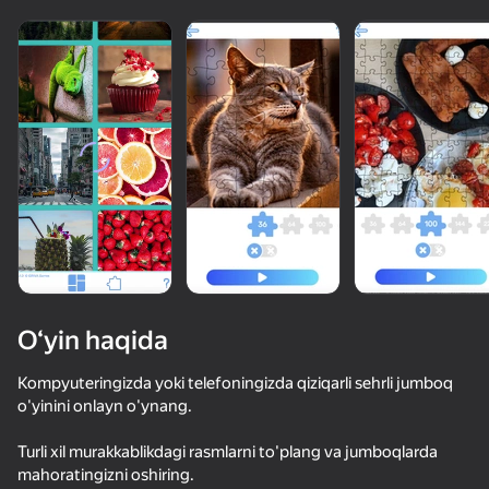
O‘yin haqida
Kompyuteringizda yoki telefoningizda qiziqarli sehrli jumboq
o'yinini onlayn o'ynang.
51
50+ top o‘yinlar, ularni o‘ynaydilar

66
55
Turli xil murakkablikdagi rasmlarni to'plang va jumboqlarda
hatto «o‘ynamaydigan» odamlar ham
Морской бой
Красный Шарик Убегает
Любимые Пазлы
mahoratingizni oshiring.