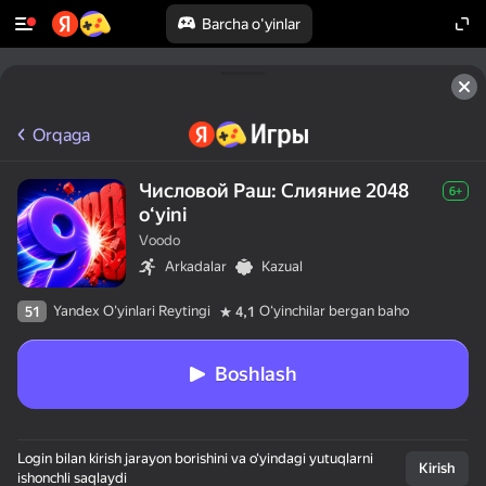
Barcha o'yinlar
Orqaga
Числовой Раш: Слияние 2048
6+
oʻyini
Voodo
Arkadalar
Kazual
Yandex O'yinlari Reytingi
Oʻyinchilar bergan baho
51
4,1
Boshlash
Login bilan kirish jarayon borishini va o‘yindagi yutuqlarni
Kirish
ishonchli saqlaydi