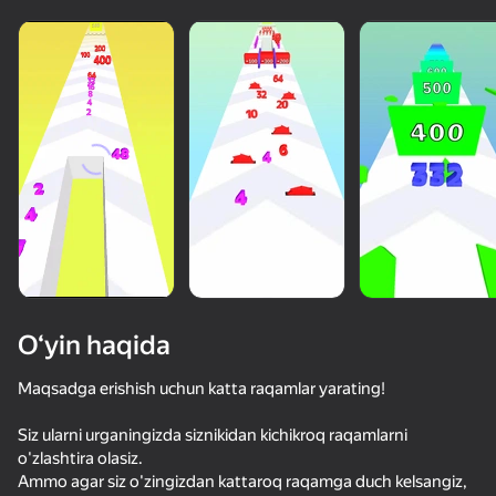
O‘yin haqida
Maqsadga erishish uchun katta raqamlar yarating!
Siz ularni urganingizda siznikidan kichikroq raqamlarni
78
50+ top o‘yinlar, ularni o‘ynaydilar

70
67
62
o'zlashtira olasiz.
hatto «o‘ynamaydigan» odamlar ham
Закрась Арену
Слияние Спиннеров
Резиновый мяч 3D
Ammo agar siz o'zingizdan kattaroq raqamga duch kelsangiz,