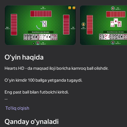
Qurilmani aylantiring
O‘yinlar faqat gorizontal
oriyentatsiyasida ishlaydi
O‘yin haqida
Hearts HD - da maqsad iloji boricha kamroq ball olishdir.
O'yin kimdir 100 ballga yetganda tugaydi.
Eng past ball bilan futbolchi kiritdi.
OʻYNASH
Xususiyatlari
To‘liq o‘qish
80
76
80
79
- Boshlash uchun interaktiv qo'llanma, shu jumladan qoidalar
Qanday o‘ynaladi
Дурак
sahifasi
Покер онлайн
Пасьянс Косынка - Русские Карты