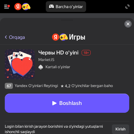
Barcha o'yinlar
Orqaga
Червы HD oʻyini
18+
MarketJS
Kartali oʻyinlar
Yandex O'yinlari Reytingi
Oʻyinchilar bergan baho
67
4,2
Boshlash
Login bilan kirish jarayon borishini va o‘yindagi yutuqlarni
Kirish
ishonchli saqlaydi