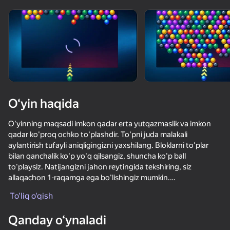
Qurilmani aylantiring
O‘yinlar faqat gorizontal
oriyentatsiyasida ishlaydi
Yuklanmoqda
O‘yin haqida
O'yinning maqsadi imkon qadar erta yutqazmaslik va imkon
qadar ko'proq ochko to'plashdir. To'pni juda malakali
aylantirish tufayli aniqligingizni yaxshilang. Bloklarni to'plar
bilan qanchalik ko'p yo'q qilsangiz, shuncha ko'p ball
to'playsiz. Natijangizni jahon reytingida tekshiring, siz
allaqachon 1-raqamga ega bo'lishingiz mumkin.
OʻYNASH
To‘liq o‘qish
O'yinning afzalliklari:
- cheksiz daraja;
Qanday o‘ynaladi
- global reyting;