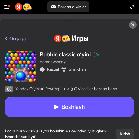
Barcha o'yinlar
Orqaga
Bubble classic oʻyini
0+
borodavsnegy
Kazual
Sharchalar
Yandex O'yinlari Reytingi
Oʻyinchilar bergan baho
68
4,0
Boshlash
Login bilan kirish jarayon borishini va o‘yindagi yutuqlarni
Kirish
ishonchli saqlaydi