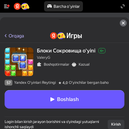
Barcha o'yinlar
Orqaga
Блоки Сокровища oʻyini
6+
ValeryG
Boshqotirmalar
Kazual
Yandex O'yinlari Reytingi
Oʻyinchilar bergan baho
57
4,0
Boshlash
Login bilan kirish jarayon borishini va o‘yindagi yutuqlarni
Kirish
ishonchli saqlaydi