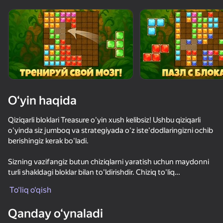
O‘yin haqida
Qiziqarli bloklari Treasure o'yin xush kelibsiz! Ushbu qiziqarli
o'yinda siz jumboq va strategiyada o'z iste'dodlaringizni ochib
berishingiz kerak bo'ladi.
Sizning vazifangiz butun chiziqlarni yaratish uchun maydonni
turli shakldagi bloklar bilan to'ldirishdir. Chiziq to'liq
to'ldirilganda, u maydondan yo'qoladi va siz mukofot va
To‘liq o‘qish
bonuslarga ega bo'lasiz. Qaysi bloklardan foydalanish
78
77
67
74
yaxshiroq ekanligini aniqlang va chiziqlarni iloji boricha samarali
Qanday o‘ynaladi
olib tashlash strategiyangizni tuzing.
Блок Мастер - Супер Пазл!
Блоки и точка
Мастер Блокбастер