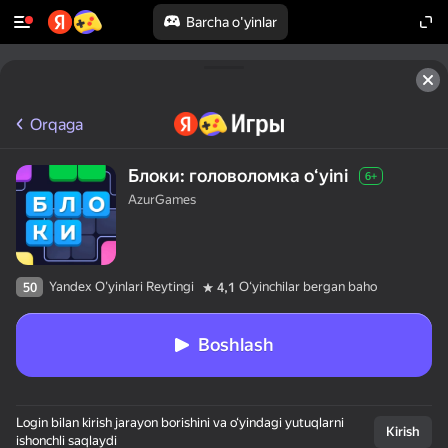
Barcha o'yinlar
Orqaga
Блоки: головоломка oʻyini
6+
AzurGames
Yandex O'yinlari Reytingi
Oʻyinchilar bergan baho
50
4,1
Boshlash
Login bilan kirish jarayon borishini va o‘yindagi yutuqlarni
Kirish
ishonchli saqlaydi