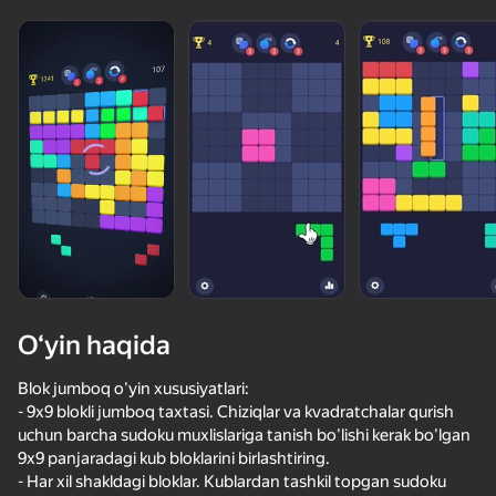
O‘yin haqida
Blok jumboq o'yin xususiyatlari:
- 9x9 blokli jumboq taxtasi. Chiziqlar va kvadratchalar qurish
uchun barcha sudoku muxlislariga tanish bo'lishi kerak bo'lgan
50+ top o‘yinlar, ularni o‘ynaydilar

9x9 panjaradagi kub bloklarini birlashtiring.
hatto «o‘ynamaydigan» odamlar ham
- Har xil shakldagi bloklar. Kublardan tashkil topgan sudoku