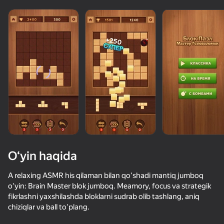
O‘yin haqida
A relaxing ASMR his qilaman bilan qo'shadi mantiq jumboq
o'yin: Brain Master blok jumboq. Meamory, focus va strategik
fikrlashni yaxshilashda bloklarni sudrab olib tashlang, aniq
74
87
78
75
chiziqlar va ball to'plang.
Block Blast Master
Тапай Стрелки: Новые Уровни
Блок Мастер - Супер Пазл!
Вудоку