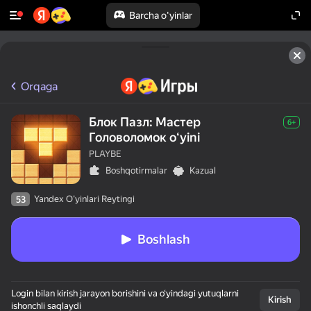
Barcha o'yinlar
Orqaga
Блок Пазл: Мастер
6+
Головоломок oʻyini
PLAYBE
Boshqotirmalar
Kazual
Yandex O'yinlari Reytingi
53
Boshlash
Login bilan kirish jarayon borishini va o‘yindagi yutuqlarni
Kirish
ishonchli saqlaydi