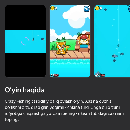
O‘yin haqida
Crazy Fishing tasodifiy baliq ovlash o'yin. Xazina ovchisi
bo'lishni orzu qiladigan yoqimli kichkina tulki. Unga bu orzuni
ro'yobga chiqarishga yordam bering - okean tubidagi xazinani
toping.