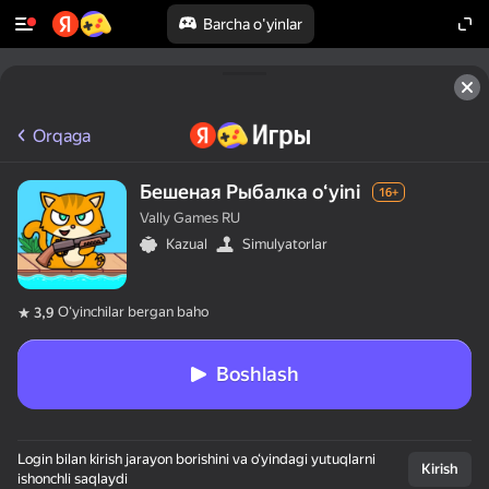
Barcha o'yinlar
Orqaga
Бешеная Рыбалка oʻyini
16+
Vally Games RU
Kazual
Simulyatorlar
Oʻyinchilar bergan baho
3,9
Boshlash
Login bilan kirish jarayon borishini va o‘yindagi yutuqlarni
Kirish
ishonchli saqlaydi