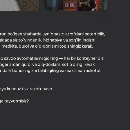
O'yinlari Reytingi
hilar bergan baho
kirish jarayon borishini va
Kirish
tuqlarni ishonchli saqlaydi
ron bo'lgan shaharda uyg'onasiz: atrofdagi betartiblik,
ada siz to'yinganlik, hidratsiya va sog'lig'ingizni
Boshlash
Yuklanmoqda
 medkits, qurol va o'q-dorilarni topishingiz kerak.
hatto savdo avtomatlarini qidiring — har bir konteyner o'z
garlardan qurol va o'q-dorilarni sotib oling, kerak
Oʻyin haqida batafsil
Kundalik bonusingizni talab qiling va maksimal mukofot
ayu kunduz tsikl va ob-havo.
ga tayyormisiz?