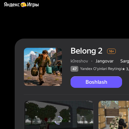
Belong 2
16+
k0reshov
·
Jangovar
Sar
Yandex O'yinlari Reytingi
47
3
Boshlash