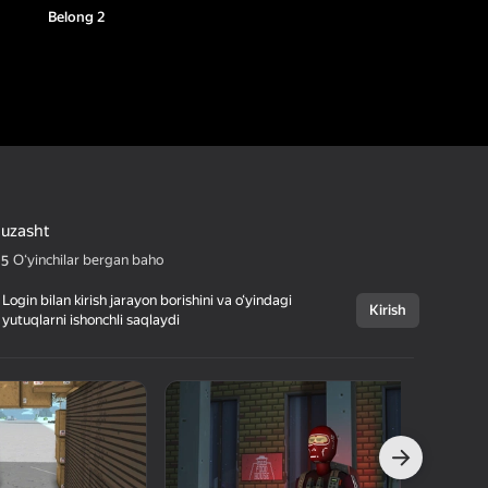
Belong 2
guzasht
Oʻyinchilar bergan baho
,5
Login bilan kirish jarayon borishini va o‘yindagi
Kirish
yutuqlarni ishonchli saqlaydi
Bekor qilish
Belong 2
16+
k0reshov
Jangovar
Sarguzasht