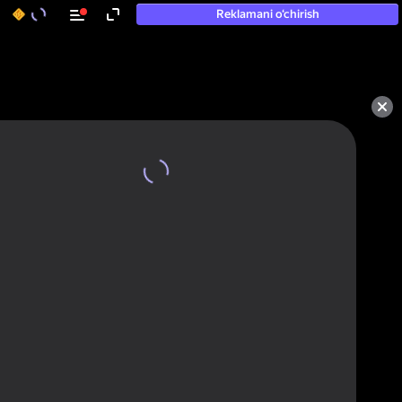
Reklamani o‘chirish
50+ eng yaxshi o‘yinlar, hatto

«o‘ynamaydigan» odamlar ham 
ularni o‘ynaydi
Ko'rish