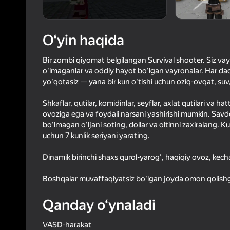
47
Yandex 
3,5
Oʻyinc
Login bilan 
O‘yin haqida
o‘yindagi yu
Bir zombi qiyomat belgilangan Survival shooter. Siz vay
o'lmaganlar va oddiy hayot bo'lgan vayronalar. Har daqiq
yo'qotasiz — yana bir kun o'tishi uchun oziq-ovqat, suv,
Shkaflar, qutilar, komidinlar, seyflar, axlat qutilari va 
ovoziga ega va foydali narsani yashirishi mumkin. Savdo
bo'lmagan o'ljani soting, dollar va oltinni zaxiralang. 
uchun 7 kunlik seriyani yarating.
Dinamik birinchi shaxs qurol-yarog', haqiqiy ovoz, kech
Boshqalar muvaffaqiyatsiz bo'lgan joyda omon qolish
Qanday o‘ynaladi
VASD-harakat