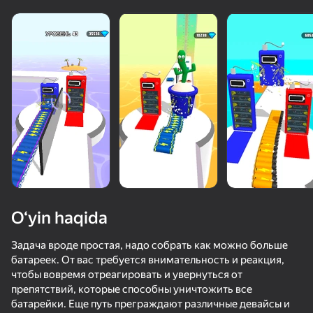
O‘yin haqida
Задача вроде простая, надо собрать как можно больше
батареек. От вас требуется внимательность и реакция,
чтобы вовремя отреагировать и увернуться от
76
50+ top o‘yinlar, ularni o‘ynaydilar

63
68
73
препятствий, которые способны уничтожить все
hatto «o‘ynamaydigan» odamlar ham
Дорожная Империя
Гоняй на Гибкой Машинке
Игра в кальмара 3: новые испытания
батарейки. Еще путь преграждают различные девайсы и