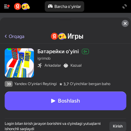
Barcha o'yinlar
Orqaga
Батарейки oʻyini
0+
igrimob
Arkadalar
Kazual
Yandex O'yinlari Reytingi
Oʻyinchilar bergan baho
39
3,7
Boshlash
Login bilan kirish jarayon borishini va o‘yindagi yutuqlarni
Kirish
ishonchli saqlaydi