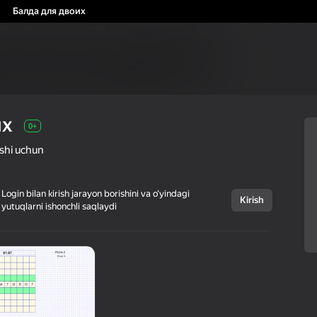
Балда для двоих
их
0+
kishi uchun
Login bilan kirish jarayon borishini va o‘yindagi
Kirish
yutuqlarni ishonchli saqlaydi
Bekor qilish
Балда для двоих
0+
j-game
Stol ustida
Ikki kishi uchun