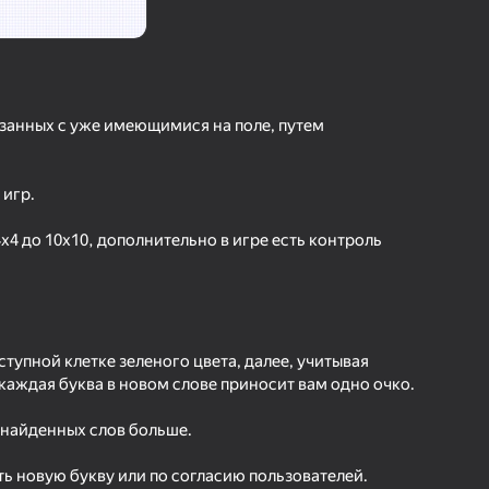
hilar bergan baho
kirish jarayon borishini va
Kirish
tuqlarni ishonchli saqlaydi
язанных с уже имеющимися на поле, путем
Boshlash
 игр.
х4 до 10х10, дополнительно в игре есть контроль
Oʻyin haqida batafsil
ступной клетке зеленого цвета, далее, учитывая
, каждая буква в новом слове приносит вам одно очко.
х найденных слов больше.
ть новую букву или по согласию пользователей.