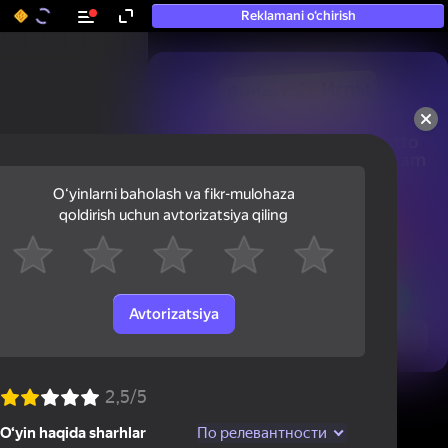
Reklamani o‘chirish
50+ eng yaxshi o‘yinlar, hatto

«o‘ynamaydigan» odamlar ham 
ularni o‘ynaydi
Oʻyinlarni baholash va fikr-mulohaza
qoldirish uchun avtorizatsiya qiling
Avtorizatsiya
Ko'rish