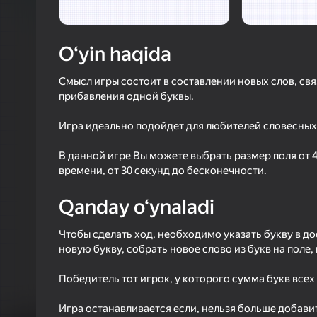
2,5
Oʻyinc
Login bilan 
O‘yin haqida
o‘yindagi yu
Смысл игры состоит в составлении новых слов, св
прибавления одной буквы.
Игра идеально подойдет для любителей словесных
В данной игре Вы можете выбрать размер поля от 4
времени, от 30 секунд до бесконечности.
Qanday o‘ynaladi
Чтобы сделать ход, необходимо указать букву в до
новую букву, собрать новое слово из букв на поле
Победитель тот игрок, у которого сумма букв все
Игра останавливается если, нельзя больше добави