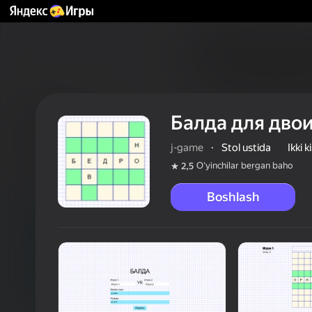
Балда для дво
j-game
·
Stol ustida
Ikki 
Oʻyinchilar bergan baho
2,5
Boshlash