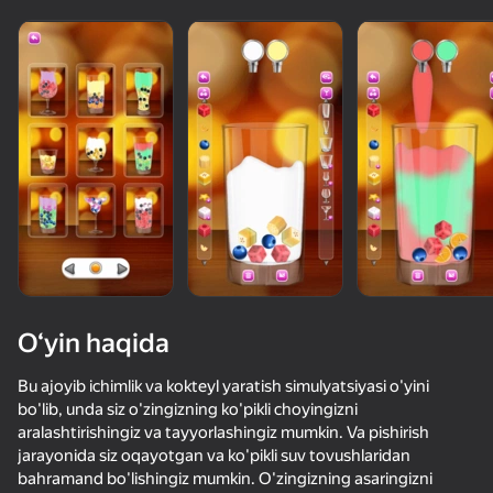
O‘yin haqida
Bu ajoyib ichimlik va kokteyl yaratish simulyatsiyasi o'yini
bo'lib, unda siz o'zingizning ko'pikli choyingizni
aralashtirishingiz va tayyorlashingiz mumkin. Va pishirish
74
50+ top o‘yinlar, ularni o‘ynaydilar

73
71
64
jarayonida siz oqayotgan va ko'pikli suv tovushlaridan
hatto «o‘ynamaydigan» odamlar ham
Piano World
Music Ball Hop
Only Piano
Порыв улыб
bahramand bo'lishingiz mumkin. O'zingizning asaringizni