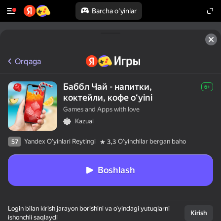
Barcha o'yinlar
Orqaga
Баббл Чай - напитки,
6+
коктейли, кофе oʻyini
Games and Apps with love
Kazual
Yandex O'yinlari Reytingi
Oʻyinchilar bergan baho
57
3,3
Boshlash
Login bilan kirish jarayon borishini va o‘yindagi yutuqlarni
Kirish
ishonchli saqlaydi