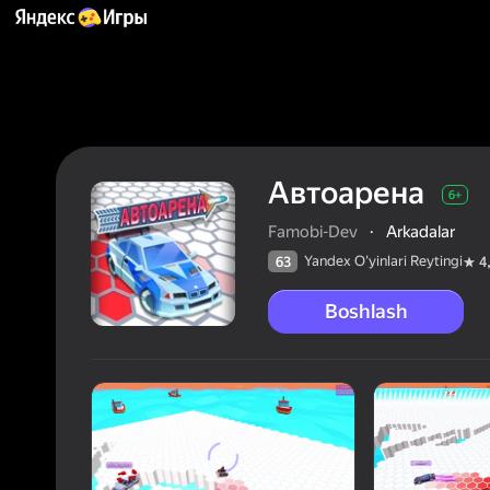
Автоарена
6+
Famobi-Dev
·
Arkadalar
Yandex O'yinlari Reytingi
63
4
Boshlash