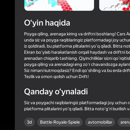
63
Yandex 
4,0
Oʻyinc
Login bilan 
O‘yin haqida
o‘yindagi yu
Poyga qiling, arenaga kiring va driftni boshlang! Cars A
unda siz va poyga raqiblaringiz platformadagi joy uch
iz qoldiradi, bu platforma plitalarini yo'q qiladi. Bitta no
Ekran bo'ylab harakatlanish orqali haydash va driftni b
arenadan chiqarib tashlang. Qiyinchiliklar sizni qo'rqit
poyga qiling va arenadagi eng zo'r chavandozga aylan
Siz nimani kutmoqdasiz? Endi qo'shiling va bu erda drift
Tezlik va omon qolish uchun Drift!
Qanday o‘ynaladi
Siz va poygachi raqiblaringiz platformadagi joy uchun r
platforma plitalarini yo'q qiladi. Bitta noto'g'ri burilish
3d
Battle-Royale-Spiele
avtomobillar
aren