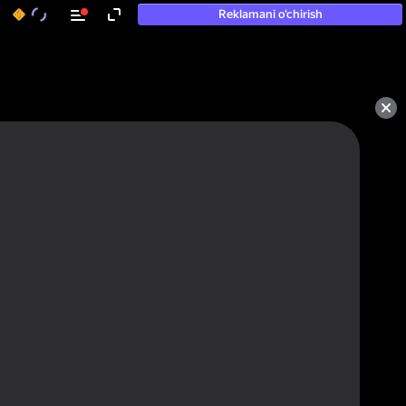
Reklamani o‘chirish
Oʻyinlarni baholash va fikr-mulohaza
qoldirish uchun avtorizatsiya qiling
Avtorizatsiya