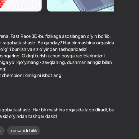
O'yinlari Reytingi
hilar bergan baho
kirish jarayon borishini va
Kirish
tuqlarni ishonchli saqlaydi
rena: Fast Race 3D-bu fizikaga asoslangan o'yin bo'lib,
un raqobatlashasiz. Bu qanday? Har bir mashina orqasida
Boshlash
to'g'ri burilish va siz o'yindan tashqaridasiz!
oshqaring. Oxirgi turish uchun poyga raqiblaringizni
ishiga yo'l qo'ymang - zavqlaning, dushmanlaringiz bilan
ing!
Oʻyin haqida batafsil
 chempioni kimligini isbotlang!
aqobatlashasiz. Har bir mashina orqasida iz qoldiradi, bu
 va siz o'yindan tashqaridasiz!
a
xursandchilik