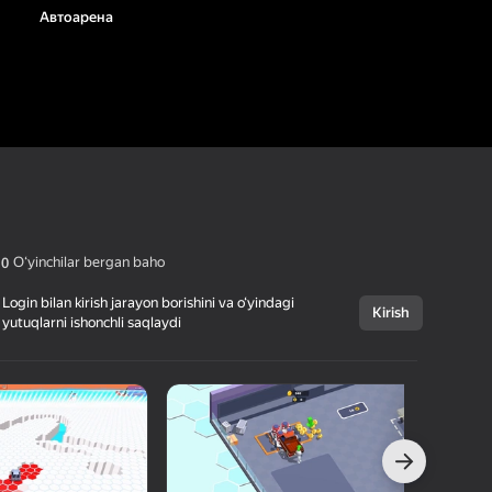
Автоарена
Oʻyinchilar bergan baho
,0
Login bilan kirish jarayon borishini va o‘yindagi
Kirish
yutuqlarni ishonchli saqlaydi
Bekor qilish
Автоарена
6+
Famobi-Dev
Arkadalar