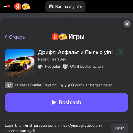
Barcha o'yinlar
Orqaga
Дрифт: Асфальт и Пыль oʻyini
6+
RacingHeartDev
Poygalar
Oʻgʻil bolalar uchun
Yandex O'yinlari Reytingi
Oʻyinchilar bergan baho
47
3,9
Boshlash
50+ eng yaxshi 
Login bilan kirish jarayon borishini va o‘yindagi yutuqlarni
o‘yinlar,

Kirish
ishonchli saqlaydi
hatto ularni
