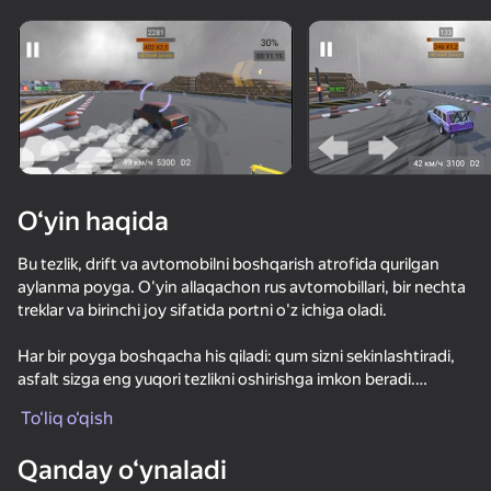
“o‘ynamaydigan”

kişilar ham o‘ynaydi
Qurilmani aylantiring
O‘yinlar faqat gorizontal
oriyentatsiyasida ishlaydi
Ko'rish
O‘yin haqida
Bu tezlik, drift va avtomobilni boshqarish atrofida qurilgan
aylanma poyga. O'yin allaqachon rus avtomobillari, bir nechta
treklar va birinchi joy sifatida portni o'z ichiga oladi.
Har bir poyga boshqacha his qiladi: qum sizni sekinlashtiradi,
asfalt sizga eng yuqori tezlikni oshirishga imkon beradi.
OʻYNASH
Avtomobillar vazni, boshqaruvi va xulq-atvori bilan farq qiladi,
To‘liq o‘qish
shuning uchun ularning har biri o'ziga xos yondashuvga
75
77
68
72
muhtoj.
Qanday o‘ynaladi
NSR: Уличные гонки
Че пацаны Эндуро Крос Мотоспорт
Car Crash Test