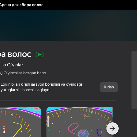
Арена для сбора волос
ра волос
6+
.io O‘yinlar
Oʻyinchilar bergan baho
,0
Login bilan kirish jarayon borishini va o‘yindagi
Kirish
yutuqlarni ishonchli saqlaydi
Bekor qilish
Арена для сбора
6+
волос
Linder
Qiz bolalar uchun
.io O‘yinlar