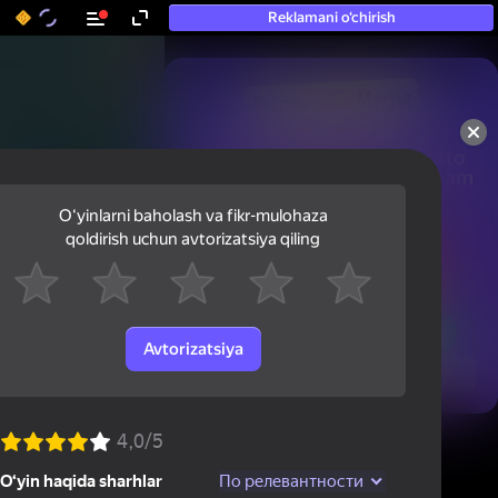
Reklamani o‘chirish
50+ eng yaxshi o‘yinlar, hatto

«o‘ynamaydigan» odamlar ham 
ularni o‘ynaydi
Oʻyinlarni baholash va fikr-mulohaza
qoldirish uchun avtorizatsiya qiling
Avtorizatsiya
Ko'rish