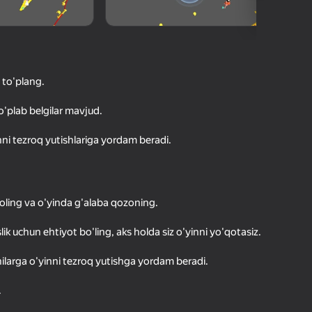
O'yinlari Reytingi
hilar bergan baho
kirish jarayon borishini va
Kirish
tuqlarni ishonchli saqlaydi
 to'plang.
Boshlash
o'plab belgilar mavjud.
nni tezroq yutishlariga yordam beradi.
Oʻyin haqida batafsil
oling va o'yinda g'alaba qozoning.
 uchun ehtiyot bo'ling, aks holda siz o'yinni yo'qotasiz.
ilarga o'yinni tezroq yutishga yordam beradi.
.