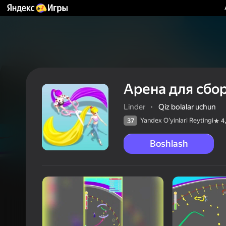
Арена для сбо
Linder
·
Qiz bolalar uchun
Yandex O'yinlari Reytingi
37
4
Boshlash