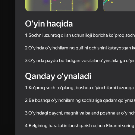
37
Yandex 
4,0
Oʻyinc
O‘yin haqida
Login bilan 
o‘yindagi yu
1.Sochni uzunroq qilish uchun iloji boricha ko'proq soch
2.O'yinda o'yinchilarning qulfini ochishini kutayotgan k
3.O'yinda paydo bo'ladigan vositalar o'yinchilarga o'yi
Qanday o‘ynaladi
1.Ko'proq soch to'plang, boshqa o'yinchilarni tuzoqqa 
2.Be boshqa o'yinchilarning sochlariga qadam qo'ymaslik
3.O'yindagi qaychi, magnit va baland poshnalar o'yinch
4.Belgining harakatini boshqarish uchun Ekranni suring