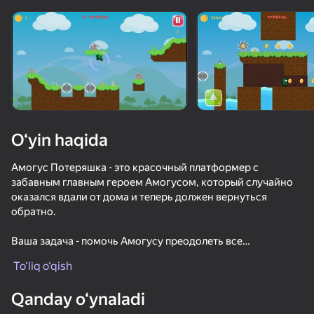
Qurilmani aylantiring
O‘yinlar faqat gorizontal
oriyentatsiyasida ishlaydi
O‘yin haqida
Амогус Потеряшка - это красочный платформер с
забавным главным героем Амогусом, который случайно
оказался вдали от дома и теперь должен вернуться
обратно.
Ваша задача - помочь Амогусу преодолеть все
OʻYNASH
препятствия на своем пути и достичь цели. В игре
To‘liq o‘qish
отсутствуют сложные головоломки и враги, что делает ее
доступной для игроков любого возраста.
75
36
59
Qanday o‘ynaladi
Просто Предатель
МКАД: вклинься в поток
Apple Worm
Зомби в Ко