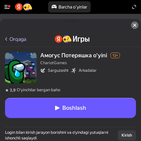
Barcha o'yinlar
Orqaga
Амогус Потеряшка oʻyini
12+
ChariotGames
Sarguzasht
Arkadalar
Oʻyinchilar bergan baho
3,9
Boshlash
Login bilan kirish jarayon borishini va o‘yindagi yutuqlarni
Kirish
ishonchli saqlaydi