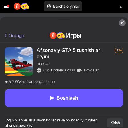
Barcha o'yinlar
Orqaga
Afsonaviy GTA 5 tushishlari
12+
oʻyini
nazar.x7
Oʻgʻil bolalar uchun
Poygalar
Oʻyinchilar bergan baho
3,7
Boshlash
Login bilan kirish jarayon borishini va o‘yindagi yutuqlarni
Kirish
ishonchli saqlaydi