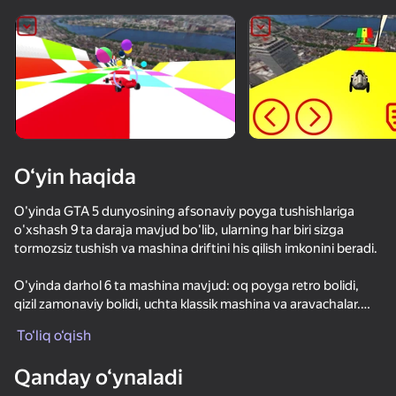
Qurilmani aylantiring
O‘yinlar faqat gorizontal
oriyentatsiyasida ishlaydi
O‘yin haqida
O'yinda GTA 5 dunyosining afsonaviy poyga tushishlariga
o'xshash 9 ta daraja mavjud bo'lib, ularning har biri sizga
tormozsiz tushish va mashina driftini his qilish imkonini beradi.
O'yinda darhol 6 ta mashina mavjud: oq poyga retro bolidi,
qizil zamonaviy bolidi, uchta klassik mashina va aravachalar.
OʻYNASH
To‘liq o‘qish
O'yin menyusida dinamik musiqaning uchta trekidan birini
tanlash va ovoz balandligini sozlash imkoniyati mavjud.
48
61
61
Qanday o‘ynaladi
Stack Fire Ball
Тише едешь - никуда не доедешь!
Красный Шарик Убегает