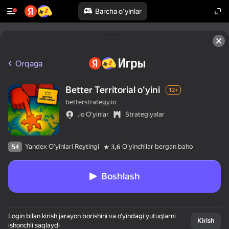
Barcha o'yinlar
Orqaga
Better Territorial oʻyini
12+
betterstrategy.io
.io O‘yinlar
Strategiyalar
Yandex O'yinlari Reytingi
Oʻyinchilar bergan baho
54
3,6
Boshlash
50+ eng yaxshi 
Login bilan kirish jarayon borishini va o‘yindagi yutuqlarni
o‘yinlar,

Kirish
ishonchli saqlaydi
hatto ularni
