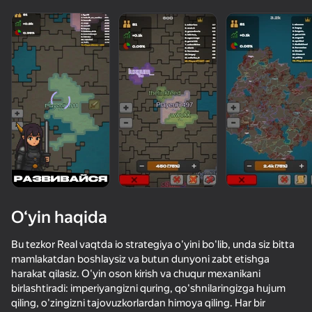
“o‘ynamaydigan”

kişilar ham o‘ynaydi
Ko'rish
O‘yin haqida
Bu tezkor Real vaqtda io strategiya o'yini bo'lib, unda siz bitta
mamlakatdan boshlaysiz va butun dunyoni zabt etishga
harakat qilasiz. O'yin oson kirish va chuqur mexanikani
50+ top o‘yinlar, ularni o‘ynaydilar

birlashtiradi: imperiyangizni quring, qo'shnilaringizga hujum
hatto «o‘ynamaydigan» odamlar ham
qiling, o'zingizni tajovuzkorlardan himoya qiling. Har bir