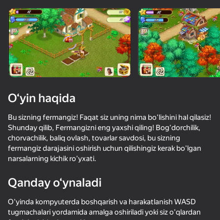
O‘yin haqida
Bu sizning fermangiz! Faqat siz uning nima bo'lishini hal qilasiz!
Shunday qilib, Fermangizni eng yaxshi qiling! Bog'dorchilik,
chorvachilik, baliq ovlash, tovarlar savdosi, bu sizning
fermangiz darajasini oshirish uchun qilishingiz kerak bo'lgan
narsalarning kichik ro'yxati.
Qanday o‘ynaladi
36
54
57
O'yinda kompyuterda boshqarish va harakatlanish WASD
МКАД: вклинься в поток
Apple Worm
Эволюция Капибары: Кликер
tugmachalari yordamida amalga oshiriladi yoki siz o'qlardan