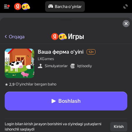
Barcha o'yinlar
Orqaga
Ваша ферма oʻyini
12+
LKGames
Simulyatorlar
Iqtisodiy
Oʻyinchilar bergan baho
2,9
Boshlash
Login bilan kirish jarayon borishini va o‘yindagi yutuqlarni
Kirish
ishonchli saqlaydi