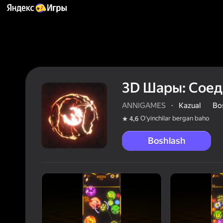
3D Шары: Соед
ANNIGAMES
·
Kazual
Bo
Oʻyinchilar bergan baho
4,6
Boshlash