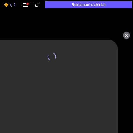
Reklamani o‘chirish
50+ eng yaxshi o‘yinlar, hatto

«o‘ynamaydigan» odamlar ham 
ularni o‘ynaydi
Ko'rish