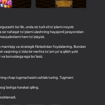
hilar bergan baho
kirish jarayon borishini va
Kirish
tuqlarni ishonchli saqlaydi
arguzasht bo'lib, unda siz turli xil to'plarni noyob
Boshlash
a siz nafaqat to'plarni ulashning hayajonli jarayonidan
Yuklanmoqda
 mavjudotlarni ham to'playsiz.
un mantiqiy va strategik fikrlashdan foydalaning. Bundan
 bir vaqtning o'zida bir nechta to'pni yo'q qilish yoki
Oʻyin haqida batafsil
 va bonuslarga ega bo'lasiz.
haning chap tugmachasini ushlab turing. Tugmani
og'lashga harakat qiling.
.
isoblanadi.