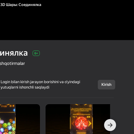
3D Шары: Соединялка
инялка
6+
shqotirmalar
Login bilan kirish jarayon borishini va o‘yindagi
Kirish
yutuqlarni ishonchli saqlaydi
Bekor qilish
3D Шары:
6+
Соединялка
ANNIGAMES
Kazual
Boshqotirmalar