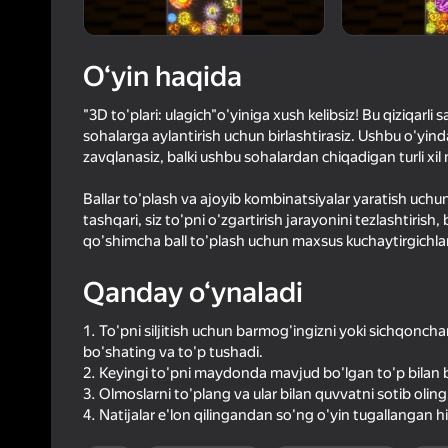
4,6
Oʻyinc
Login bilan 
O‘yin haqida
o‘yindagi yu
"3D to'plari: ulagich"o'yiniga xush kelibsiz! Bu qiziqarli s
sohalarga aylantirish uchun birlashtirasiz. Ushbu o'yind
zavqlanasiz, balki ushbu sohalardan chiqadigan turli xil
Ballar to'plash va ajoyib kombinatsiyalar yaratish uch
tashqari, siz to'pni o'zgartirish jarayonini tezlashtirish,
qo'shimcha ball to'plash uchun maxsus kuchaytirgichlar
Qanday o‘ynaladi
1. To'pni siljitish uchun barmog'ingizni yoki sichqonc
bo'shating va to'p tushadi.
2. Keyingi to'pni maydonda mavjud bo'lgan to'p bilan b
3. Olmoslarni to'plang va ular bilan quvvatni sotib oling
4. Natijalar e'lon qilingandan so'ng o'yin tugallangan h