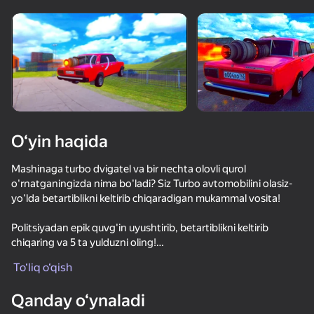
Qurilmani aylantiring
O‘yinlar faqat gorizontal
oriyentatsiyasida ishlaydi
O‘yin haqida
Mashinaga turbo dvigatel va bir nechta olovli qurol
o'rnatganingizda nima bo'ladi? Siz Turbo avtomobilini olasiz-
yo'lda betartiblikni keltirib chiqaradigan mukammal vosita!
Politsiyadan epik quvg'in uyushtirib, betartiblikni keltirib
chiqaring va 5 ta yulduzni oling!
OʻYNASH
To‘liq o‘qish
Maslahatlar:
71
69
71
77
- Agar yulduzlar miltillay boshlasa, demak, politsiya sizni
Qanday o‘ynaladi
yo'qotgan
Extreme Drift: Highway Clash
Забег Крутых Машин 3Д
Дрифт суета на ЗИЛЕ