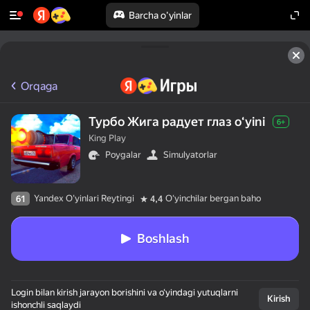
Barcha o'yinlar
Orqaga
Турбо Жига радует глаз oʻyini
6+
King Play
Poygalar
Simulyatorlar
Yandex O'yinlari Reytingi
Oʻyinchilar bergan baho
61
4,4
Boshlash
Login bilan kirish jarayon borishini va o‘yindagi yutuqlarni
Kirish
ishonchli saqlaydi