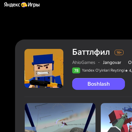
Баттлфил
16+
AhioGames
·
Jangovar
Oʻ
Yandex O'yinlari Reytingi
78
4
Boshlash