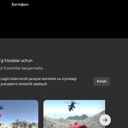
Баттлфил
gʻil bolalar uchun
Oʻyinchilar bergan baho
,3
Login bilan kirish jarayon borishini va o‘yindagi
Kirish
yutuqlarni ishonchli saqlaydi
Bekor qilish
Баттлфил
16+
AhioGames
Jangovar
Oʻgʻil bolalar uchun