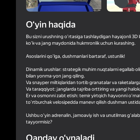
78
Yandex 
4,3
Oʻyinc
Login bilan 
O‘yin haqida
o‘yindagi yu
Bu sizni urushning o'rtasiga tashlaydigan hayajonli 3D bi
ko'k-va jang maydonida hukmronlik uchun kurashing.
Asoslarini qo'lga, dushmanlari bartaraf, ustunlik!
Dinamik urushlar: strategik muhim nuqtalarni egallab o
bilan yonma-yon jang qiling.
Va snayper miltiqlaridan tortib granatalar va raketala
Va taraqqiyot: janglarda tajriba orttiring va yangi haloka
Er va osmonni zabt etish: temir yirtqich hayvonni o'rna
to'rtburchak velosipedda manevr qilish dushman ustida
Ushbu o'yin adrenalin, jamoaviy ish va unutilmas g'alaba
tayyormisiz?
Qanday o‘ynaladi