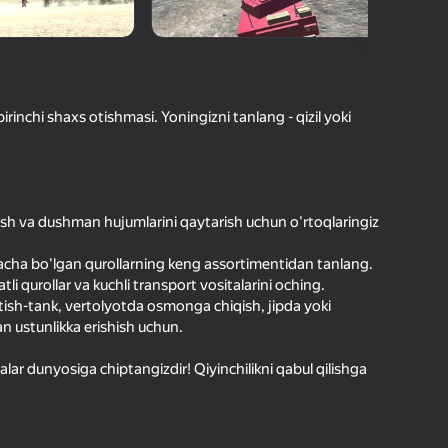
O'yinlari Reytingi
hilar bergan baho
kirish jarayon borishini va
Kirish
tuqlarni ishonchli saqlaydi
rinchi shaxs otishmasi. Yoningizni tanlang - qizil yoki
Boshlash
Yuklanmoqda
lish va dushman hujumlarini qaytarish uchun o'rtoqlaringiz
Oʻyin haqida batafsil
rgacha bo'lgan qurollarning keng assortimentidan tanlang.
tli qurollar va kuchli transport vositalarini oching.
tish-tank, vertolyotda osmonga chiqish, jipda yoki
n ustunlikka erishish uchun.
lar dunyosiga chiptangizdir! Qiyinchilikni qabul qilishga