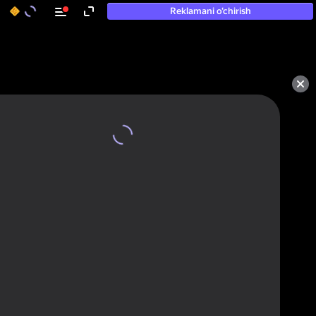
Reklamani o‘chirish
50+ eng yaxshi o‘yinlar, hatto

«o‘ynamaydigan» odamlar ham 
ularni o‘ynaydi
Ko'rish