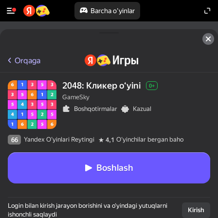
Barcha o'yinlar
Orqaga
2048: Кликер oʻyini
0+
GameSky
Boshqotirmalar
Kazual
Yandex O'yinlari Reytingi
Oʻyinchilar bergan baho
66
4,1
Boshlash
Login bilan kirish jarayon borishini va o‘yindagi yutuqlarni
Kirish
ishonchli saqlaydi