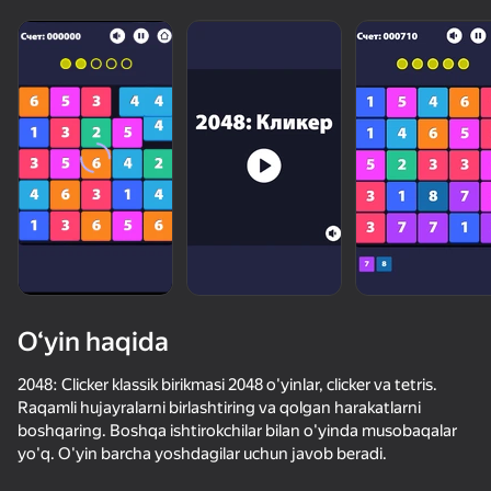
O‘yin haqida
2048: Clicker klassik birikmasi 2048 o'yinlar, clicker va tetris.
Raqamli hujayralarni birlashtiring va qolgan harakatlarni
boshqaring. Boshqa ishtirokchilar bilan o'yinda musobaqalar
41
50+ top o‘yinlar, ularni o‘ynaydilar

46
56
yo'q. O'yin barcha yoshdagilar uchun javob beradi.
hatto «o‘ynamaydigan» odamlar ham
Шахматы Против Компьютера Бесплатно
Бильярд на скорость
Клуб Судоку
4 Фото и Сл